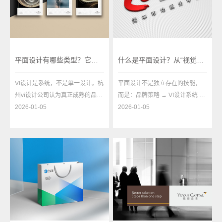
平面设计有哪些类型？它们如何共同构成品牌VI设计
什么是平面设计？从“视觉好看”到品牌VI的底层逻辑
VI设计是系统，不是单一设计。杭
平面设计不是独立存在的技能，
州vi设计公司认为真正成熟的品牌
而是：品牌策略 → VI设计系统 →
视觉，不是某一个设计做得好，
2026-01-05
平面设计落地 → 用户感知。杭州
2026-01-05
而是所有触点高度一致、协同运
品牌设计公司认为理解这一点，
作。在品牌设计中，印刷与出版
才是真正进入品牌视觉设计的第
设计常用于建立专业度与权威
一步。
感。