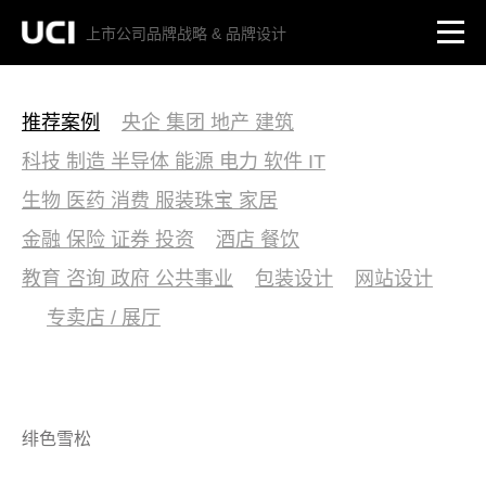
上市公司品牌战略 & 品牌设计
推荐案例
央企 集团 地产 建筑
科技 制造 半导体 能源 电力 软件 IT
生物 医药 消费 服装珠宝 家居
金融 保险 证券 投资
酒店 餐饮
教育 咨询 政府 公共事业
包装设计
网站设计
专卖店 / 展厅
绯色雪松