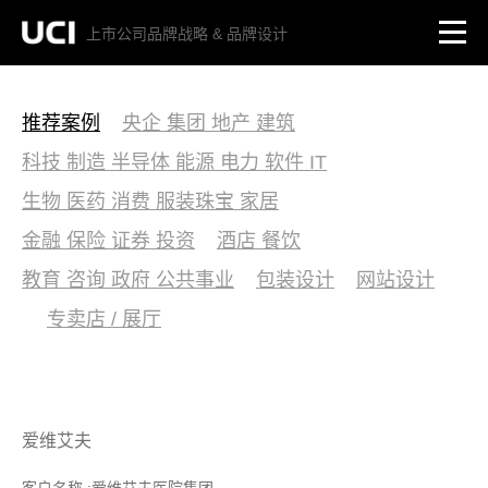
上市公司品牌战略 & 品牌设计
推荐案例
央企 集团 地产 建筑
科技 制造 半导体 能源 电力 软件 IT
生物 医药 消费 服装珠宝 家居
金融 保险 证券 投资
酒店 餐饮
教育 咨询 政府 公共事业
包装设计
网站设计
专卖店 / 展厅
爱维艾夫