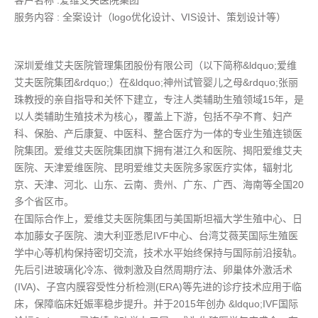
客户名称 :爱维艾夫医院集团
服务内容 : 全案设计（logo优化设计、VIS设计、策划设计等）
深圳爱维艾夫医院管理集团股份有限公司（以下简称&ldquo;爱维
艾夫医院集团&rdquo;）在&ldquo;神州试管婴儿之母&rdquo;张丽
珠教授的亲自指导和关怀下建立，专注人类辅助生殖领域15年，是
以人类辅助生殖技术为核心，覆盖上下游，包括不孕不育、妇产
科、保胎、产后康复、中医科、整合医疗为一体的专业生殖连锁医
院集团。爱维艾夫医院集团旗下拥有湛江久和医院、揭阳爱维艾夫
医院、天津爱维医院、昆明爱维艾夫医院多家医疗实体，辐射北
京、天津、河北、山东、云南、贵州、广东、广西、海南等全国20
多个省区市。
在国际合作上，爱维艾夫医院集团与美国斯坦福大学生殖中心、日
本加藤女子医院、澳大利亚悉尼IVF中心、台湾艾薇芙国际生殖医
学中心等机构保持密切交流，技术水平始终保持与国际前沿接轨。
先后引进玻璃化冷冻、微刺激及自然周期疗法、卵巢体外激活术
(IVA)、子宫内膜容受性分析检测(ERA)等先进的诊疗技术应用于临
床，保障临床妊娠率稳步提升。并于2015年创办 &ldquo;IVF国际