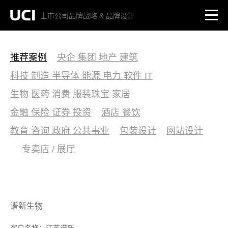
上市公司品牌战略 & 品牌设计
推荐案例
央企 集团 地产 建筑
科技 制造 半导体 能源 电力 软件 IT
生物 医药 消费 服装珠宝 家居
金融 保险 证券 投资
酒店 餐饮
教育 咨询 政府 公共事业
包装设计
网站设计
专卖店 / 展厅
谱新生物